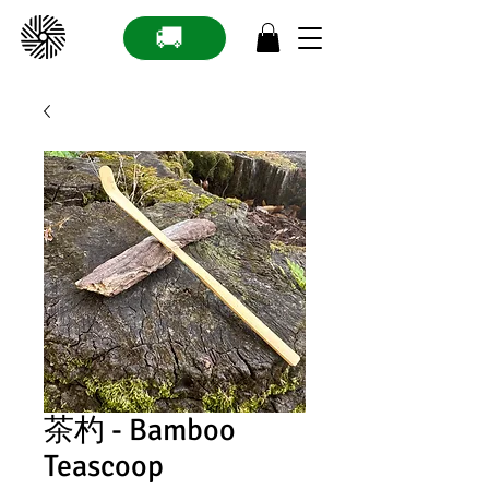
🚚
茶杓 - Bamboo
Teascoop